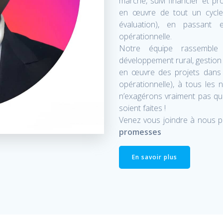
marché, suivi financier et pr
en œuvre de tout un cycle 
évaluation), en passant 
opérationnelle.
Notre équipe rassemble 
développement rural, gestion
en œuvre des projets dans les
opérationnelle), à tous les 
n’exagérons vraiment pas q
soient faites !
Venez vous joindre à nous p
promesses
En savoir plus