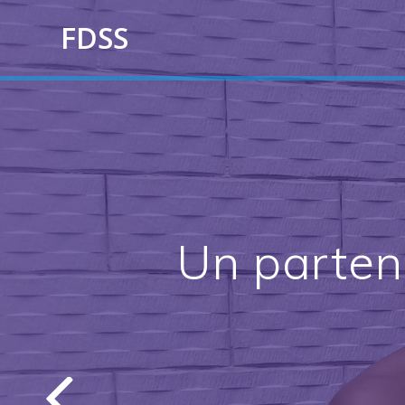
Skip
FDSS
to
content
Un partena