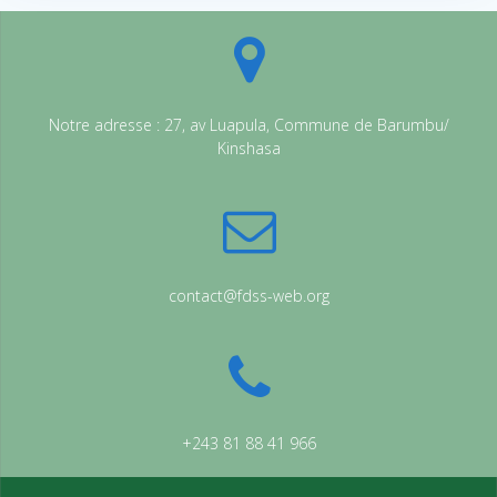
Notre adresse : 27, av Luapula, Commune de Barumbu/
Kinshasa
contact@fdss-web.org
+243 81 88 41 966