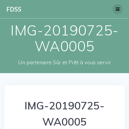
Skip
FDSS
to
content
IMG-20190725-
WA0005
Un partenaire Sûr et Prêt à vous servir
IMG-20190725-
WA0005