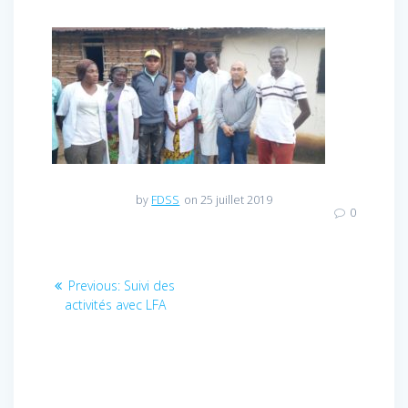
by
FDSS
on 25 juillet 2019
0
Navigation
Previous:
Previous
Suivi des
activités avec LFA
post:
de
l’article