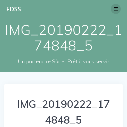
Skip
FDSS
to
content
IMG_20190222_1
74848_5
Un partenaire Sûr et Prêt à vous servir
IMG_20190222_17
4848_5