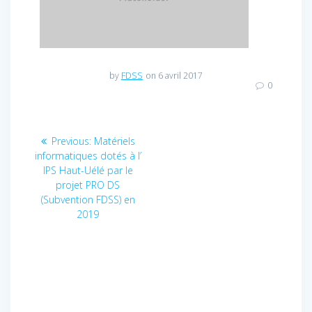
by
FDSS
on 6 avril 2017
0
Navigation
Previous:
Previous
Matériels
informatiques dotés à l’
post:
de
IPS Haut-Uélé par le
projet PRO DS
l’article
(Subvention FDSS) en
2019