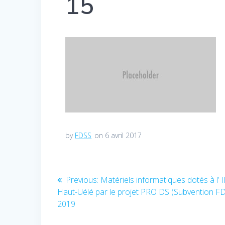
15
by
FDSS
on 6 avril 2017
Navigation
Previous:
Previous
Matériels informatiques dotés à l’ 
Haut-Uélé par le projet PRO DS (Subvention F
post:
de
2019
l’article