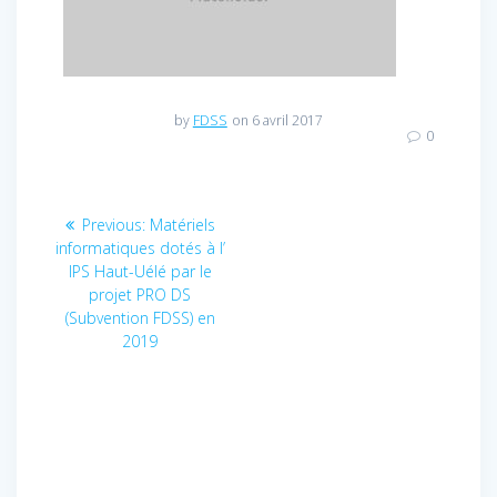
by
FDSS
on 6 avril 2017
0
Navigation
Previous:
Previous
Matériels
informatiques dotés à l’
post:
de
IPS Haut-Uélé par le
projet PRO DS
l’article
(Subvention FDSS) en
2019