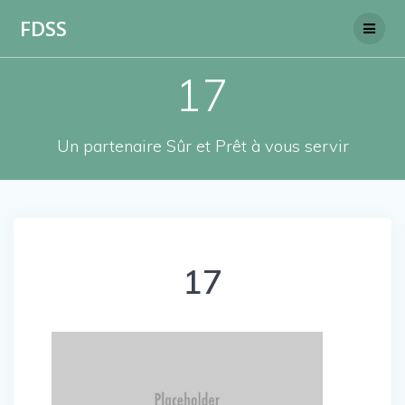
Skip
FDSS
to
content
17
Un partenaire Sûr et Prêt à vous servir
17