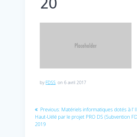
20
by
FDSS
on 6 avril 2017
Navigation
Previous:
Previous
Matériels informatiques dotés à l’ 
Haut-Uélé par le projet PRO DS (Subvention F
post:
de
2019
l’article