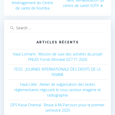
Next:
Next
Réhabilitation du
Aménagement du Centre
post:
de
centre de santé SOTA
post:
de santé de Kisimba
l’article
Search
for:
ARTICLES RÉCENTS
Haut-Lomami : Mission de suivi des activités du projet
PNUD/ Fonds Mondial GC7 T1 2026
FDSS : JOURNEE INTERNATIONALE DES DROITS DE LA
FEMME
Haut-Uélé : Atelier de vulgarisation des textes
règlementaires régissant le sous-secteur imagerie et
radiographie
DPS Kasaï Oriental : Revue à Mi-Parcours pour le premier
semestre 2025