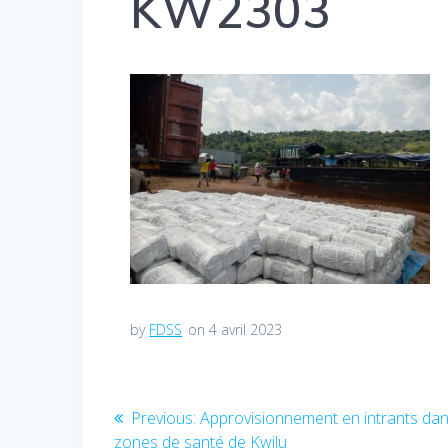
KW2303
by
FDSS
on 4 avril 2023
Navigation
Previous:
Previous
Approvisionnement en intrants dan
zones de santé de Kwilu
post: