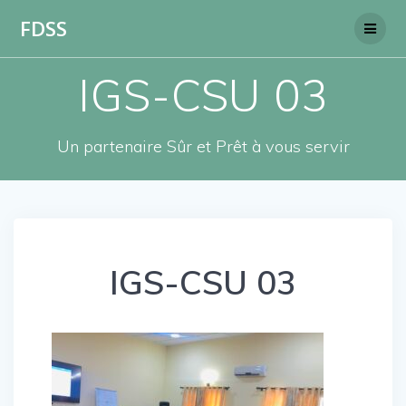
Skip
FDSS
to
content
IGS-CSU 03
Un partenaire Sûr et Prêt à vous servir
IGS-CSU 03