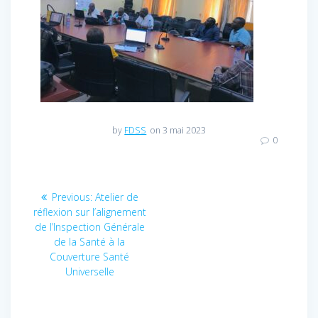
by
FDSS
on 3 mai 2023
0
Navigation
Previous:
Previous
Atelier de
réflexion sur l’alignement
post:
de
de l’Inspection Générale
de la Santé à la
l’article
Couverture Santé
Universelle