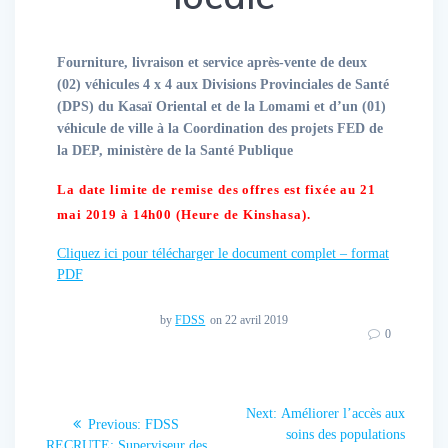
Fourniture, livraison et service après-vente de deux
(02) véhicules 4 x 4 aux Divisions Provinciales de Santé
(DPS) du Kasaï Oriental et de la Lomami et d’un (01)
véhicule de ville à la Coordination des projets FED de
la DEP, ministère de la Santé Publique
La date limite de remise des offres est fixée au 21
mai 2019 à 14h00 (Heure de Kinshasa).
Cliquez ici pour télécharger le document complet – format
PDF
by
FDSS
on 22 avril 2019
0
Navigation
Next:
Next
Améliorer l’accès aux
Previous:
Previous
FDSS
de
post:
soins des populations
RECRUTE: Superviseur des
post: