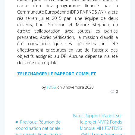
cadre d’un devis-programme financé par la
Communauté Européenne (DP3 PA PNDS ANI) a été
réalisé en juillet 2015 par une équipe de deux
experts, Paul Stockton et Moore Stephen, en
étroite collaboration avec toutes les parties
prenantes. Après vérification, la mission d’audit a
été convaincue que les dépenses ont été
effectivement encourues en vue de l’atteinte des
objectifs assignés au DP. Aucune dépense n’a été
déclarée non éligible
TELECHARGER LE RAPPORT COMPLET
by
FDSS
on 3 novembre 2020
0
Navigation
Next:
Next
Rapport d’audit sur
Previous:
Previous
Réunion de
le projet NMF2 Fonds
post:
de
coordination nationale
post:
Mondial VIH-TB/ FDSS
des projets financés par
KWILU pour l’exercice