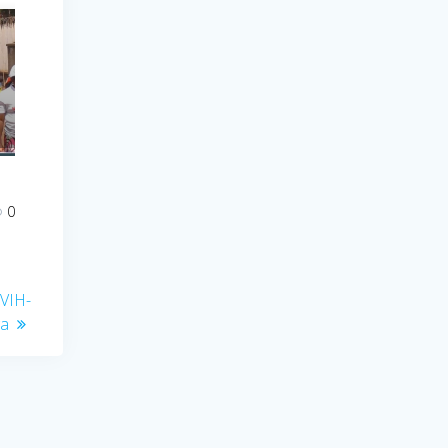
0
 VIH-
ga