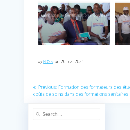
Campagne de sensibilisation à Kinshasa
Mme T
by
FDSS
on 20 mai 2021
Navigation
Previous:
Previous
Formation des formateurs des étu
coûts de soins dans des formations sanitaires
post:
de
l’article
Search
for: