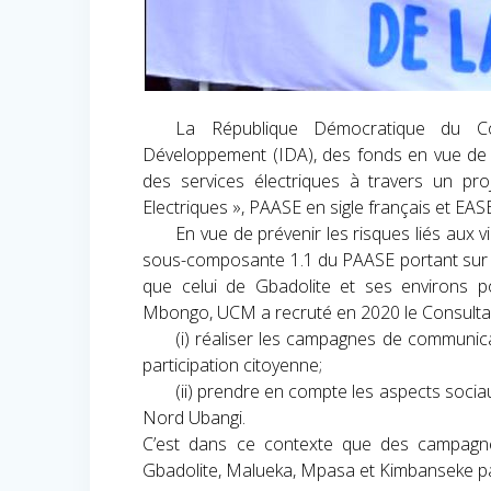
La République Démocratique du C
Développement (IDA), des fonds en vue de fin
des services électriques à travers un pr
Electriques », PAASE en sigle français et EASE
En vue
de prévenir les risques liés aux v
sous-composante 1.1 du PAASE portant sur l
que celui de Gbadolite et ses environs po
Mbongo, UCM a recruté en 2020 le Consultan
(i) réaliser les campagnes de communicat
participation citoyenne;
(ii) prendre en compte les aspects socia
Nord Ubangi.
C’est dans ce contexte que des campagne
Gbadolite, Malueka, Mpasa et Kimbanseke pa