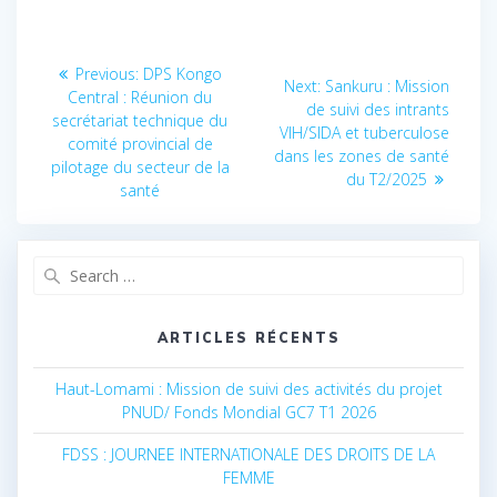
Navigation
Previous:
Previous
DPS Kongo
Next:
Next
Sankuru : Mission
Central : Réunion du
post:
de
de suivi des intrants
post:
secrétariat technique du
VIH/SIDA et tuberculose
comité provincial de
l’article
dans les zones de santé
pilotage du secteur de la
du T2/2025
santé
Search
for:
ARTICLES RÉCENTS
Haut-Lomami : Mission de suivi des activités du projet
PNUD/ Fonds Mondial GC7 T1 2026
FDSS : JOURNEE INTERNATIONALE DES DROITS DE LA
FEMME