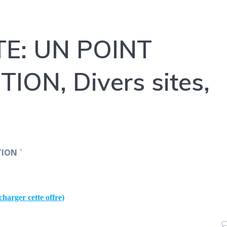
E: UN POINT
ON, Divers sites,
ION `
charger cette offre)