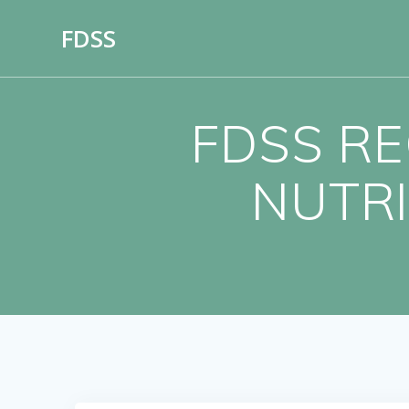
Skip
FDSS
to
content
FDSS RE
NUTRIT