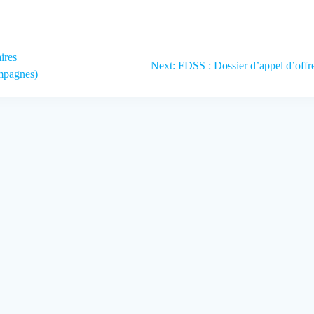
ires
Next:
Next
FDSS : Dossier d’appel d’offr
ampagnes)
post: