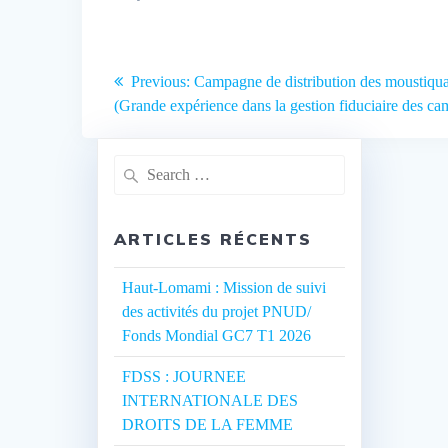
Navigation
Previous:
Previous
Campagne de distribution des moustiqua
de
(Grande expérience dans la gestion fiduciaire des c
post:
l’article
Search
for:
ARTICLES RÉCENTS
Haut-Lomami : Mission de suivi
des activités du projet PNUD/
Fonds Mondial GC7 T1 2026
FDSS : JOURNEE
INTERNATIONALE DES
DROITS DE LA FEMME