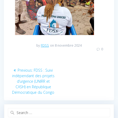
by
FDSS
on 8 novembre 2024
0
Navigation
Previous:
Previous
FDSS : Suivi
indépendant des projets
post:
de
d’urgence (UNIRR et
CASH) en République
l’article
Démocratique du Congo
Search
for: