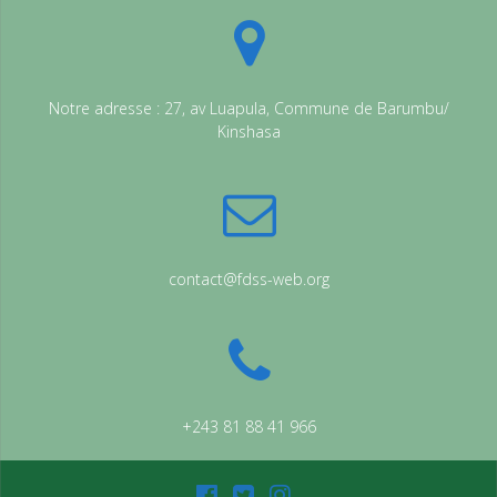
Notre adresse : 27, av Luapula, Commune de Barumbu/
Kinshasa
contact@fdss-web.org
+243 81 88 41 966