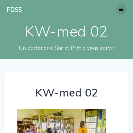
Skip
FDSS
to
content
KW-med 02
Un partenaire Sûr et Prêt à vous servir
KW-med 02