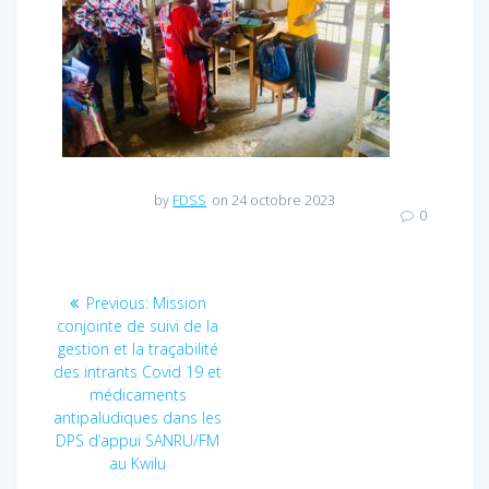
by
FDSS
on 24 octobre 2023
0
Navigation
Previous:
Previous
Mission
conjointe de suivi de la
post:
de
gestion et la traçabilité
des intrants Covid 19 et
l’article
médicaments
antipaludiques dans les
DPS d’appui SANRU/FM
au Kwilu