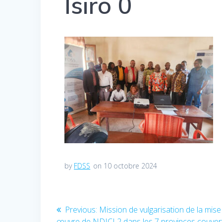
Isiro 0
by
FDSS
on 10 octobre 2024
Navigation
Previous:
Previous
Mission de vulgarisation de la mise
œuvre de NDICI 2 dans les 7 provinces couver
post: