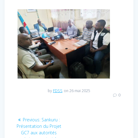
by
FDSS
on 26 mai 2025
0
Navigation
Previous:
Previous
Sankuru :
Présentation du Projet
post:
de
GC7 aux autorités