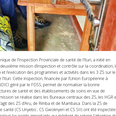
ue de l’Inspection Provinciale de santé de l’Ituri, a initié en
euxième mission d’inspection et contrôle sur la coordination, 
ion et l’exécution des programmes et activités dans les 3 ZS sur le
 l’Ituri. Cette inspection, financée par l’Union Européenne à
NDICI géré par le FDSS, permet de normaliser la bonne
uctures de santé et des établissements de soins en vue de
 mission se réalise dans les Bureaux centraux des ZS, les HGR 
s’agit des ZS d’Aru, de Rimba et de Mambasa. Dans la ZS de
de santé (CS Unyebo ; CS Gwoknyeri et CS SII) ont été inspectée
t relevé les points importants qui méritent de retenir l’attention d