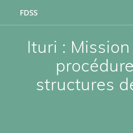
Skip
FDSS
to
content
Ituri : Missio
procédure
structures d