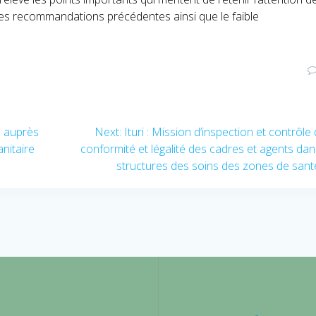
des recommandations précédentes ainsi que le faible
n auprès
Next:
Next
Ituri : Mission d’inspection et contrôle 
nitaire
conformité et légalité des cadres et agents dan
post:
structures des soins des zones de sant