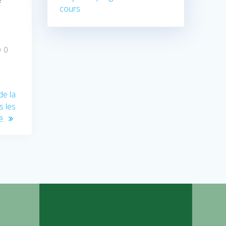
cours
0
de la
s les
é.