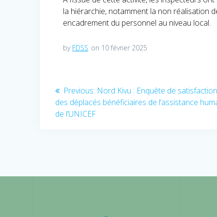
la hiérarchie, notamment la non réalisation 
encadrement du personnel au niveau local.
by
FDSS
on 10 février 2025
Navigation
Previous:
Previous
Nord Kivu : Enquête de satisfactio
des déplacés bénéficiaires de l’assistance huma
post:
de
de l’UNICEF
l’article