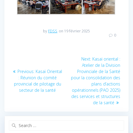
by
FDSS
on 19 février 2025
0
Navigation
Next:
Next
Kasaï oriental :
Atelier de la Division
post:
de
Previous:
Previous
Kasaï Oriental
Provinciale de la Santé
: Réunion du comité
post:
pour la consolidation des
l’article
provincial de pilotage du
plans d’actions
secteur de la santé
opérationnels (PAO 2025)
des services et structures
de la santé
Search
for: