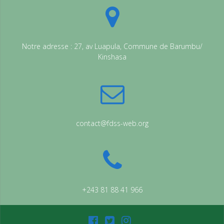
Notre adresse : 27, av Luapula, Commune de Barumbu/
Kinshasa
contact@fdss-web.org
+243 81 88 41 966