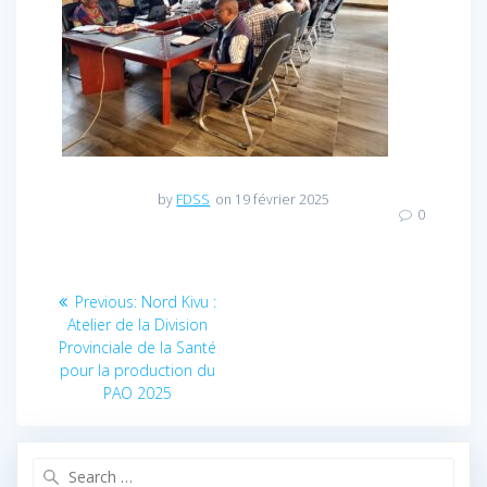
by
FDSS
on 19 février 2025
0
Navigation
Previous:
Previous
Nord Kivu :
Atelier de la Division
post:
de
Provinciale de la Santé
pour la production du
l’article
PAO 2025
Search