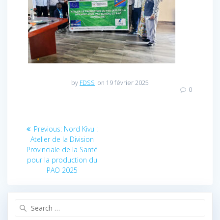
by
FDSS
on 19 février 2025
0
Navigation
Previous:
Previous
Nord Kivu :
Atelier de la Division
post:
de
Provinciale de la Santé
pour la production du
l’article
PAO 2025
Search
for: