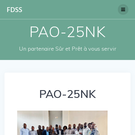
Skip
FDSS
to
content
PAO-25NK
Un partenaire Sûr et Prêt à vous servir
PAO-25NK