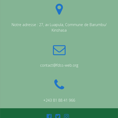
Notre adresse : 27, av Luapula, Commune de Barumbu/
Kinshasa
contact@fdss-web.org
+243 81 88 41 966